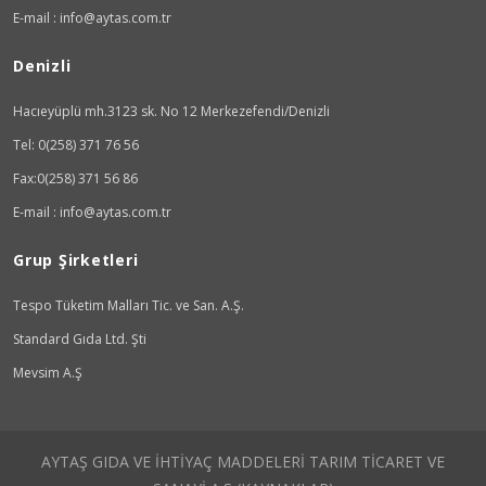
E-mail : info@aytas.com.tr
Denizli
Hacıeyüplü mh.3123 sk. No 12 Merkezefendi/Denizli
Tel: 0(258) 371 76 56
Fax:0(258) 371 56 86
E-mail : info@aytas.com.tr
Grup Şirketleri
Tespo Tüketim Malları Tic. ve San. A.Ş.
Standard Gıda Ltd. Şti
Mevsim A.Ş
AYTAŞ GIDA VE İHTİYAÇ MADDELERİ TARIM TİCARET VE